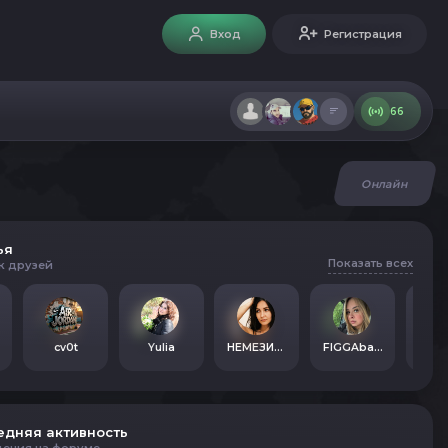
Вход
Регистрация
66
Онлайн
ья
Показать всех
к друзей
cv0t
Yulia
НЕМЕЗИДА
FIGGAbananaGIRL
PeH
едняя активность