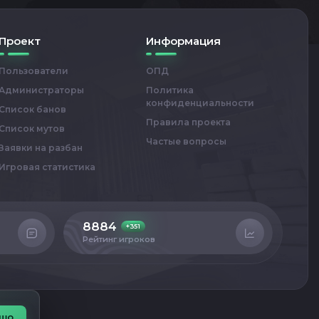
Проект
Информация
Пользователи
ОПД
Администраторы
Политика
конфиденциальности
Список банов
Правила проекта
Список мутов
Частые вопросы
Заявки на разбан
Игровая статистика
8884
4
+351
Рейтинг игроков
Сер
шо