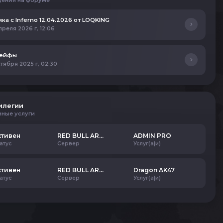
ения на форуме
ка с Infеrno 12.04.2026 от LOQKING
преля 2026 г, 12:06
рейфы
ктября 2025 г, 02:30
илегии
нные услуги
ктивен
RED BULL ARENA
ADMIN PRO
атус
Сервер
Услуг(а|и)
ктивен
RED BULL ARENA
Dragon AK47
атус
Сервер
Услуг(а|и)