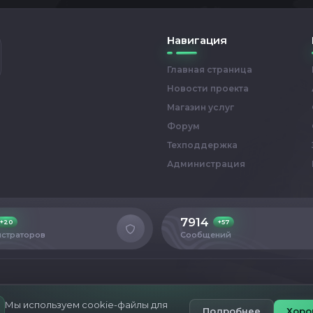
Навигация
Главная страница
Новости проекта
Магазин услуг
Форум
Техподдержка
Администрация
7914
+20
+57
страторов
Сообщений
Мы используем cookie-файлы для
Подробнее
Хоро
S 1.6
© Все права защищены