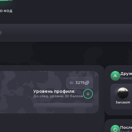
О-КОД
Друз
Списо
3275
ID:
Уровень профиля:
0
До след. уровня: 30 баллов
Sarcasm
Посл