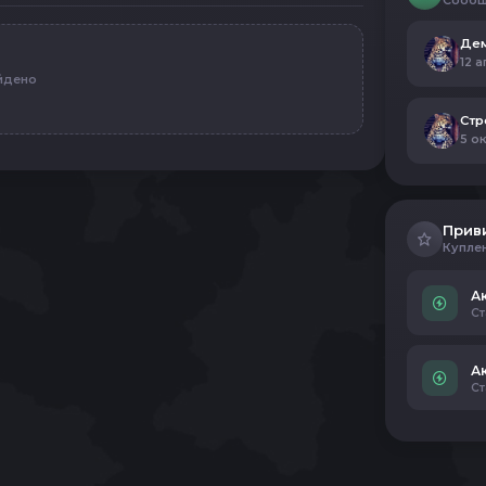
Сообщ
Дем
12 а
йдено
Ст
5 о
Прив
Купле
А
Ст
А
Ст