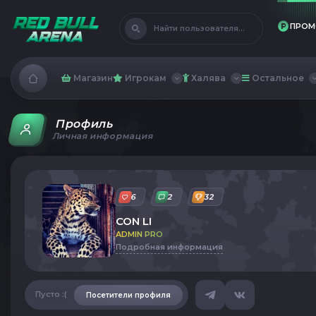
ПРОМ
Найти пользователя...
Магазин
Игрокам
Халява
Остальное
Профиль
Личная информация
6
2
32
СОN LI
ADMIN PRO
Подробная информация
Пусто :(
Посетители профиля