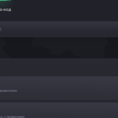
О-КОД
 правилами
сь с правилами