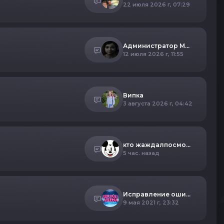
22 июля 2026 г, 07:29
Администратор MIRONOVA
12 июля 2026 г, 11:55
Випка
3 августа 2026 г, 04:42
кто жаждалпосмотреть ник TROLb
5 час. назад
Исправление ошибки «cl_flushentitypacket»
9 мая 2021 г, 23:32