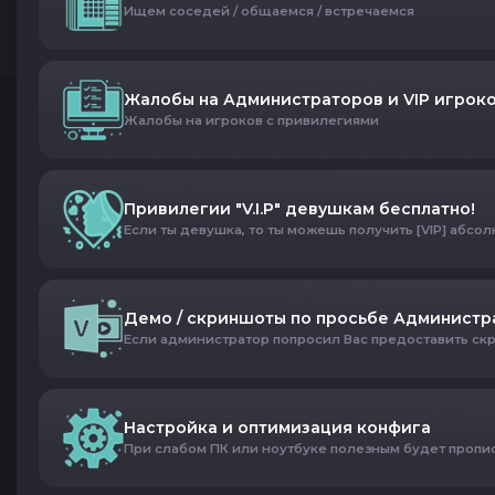
Ищем соседей / общаемся / встречаемся
Жалобы на Администраторов и VIP игрок
Жалобы на игроков с привилегиями
Привилегии "V.I.P" девушкам бесплатно!
Если ты девушка, то ты можешь получить [VIP] абсо
Демо / скриншоты по просьбе Администра
Если администратор попросил Вас предоставить скр
Настройка и оптимизация конфига
При слабом ПК или ноутбуке полезным будет проп