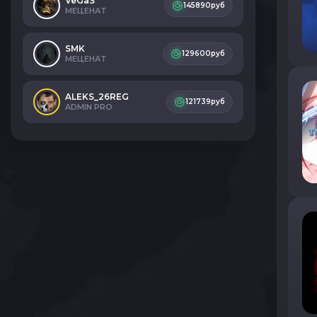
VeGaS
145890руб
МЕЦЕНАТ
SMK
129600руб
МЕЦЕНАТ
ALEKS_26REG
121739руб
ADMIN PRO