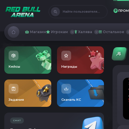
ПРОМ
Найти пользователя...
Магазин
Игрокам
Халява
Остальное
Кейсы
Награды
Задания
Скачать КС
CHAT