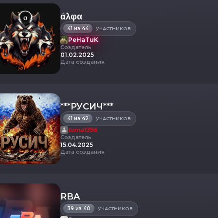
άλφα
41 из 44
УЧАСТНИКОВ
PeHaTuK
Создатель
01.02.2025
Дата создания
***РУСИЧ***
41 из 42
УЧАСТНИКОВ
tema1396
Создатель
15.04.2025
Дата создания
RBA
39 из 40
УЧАСТНИКОВ