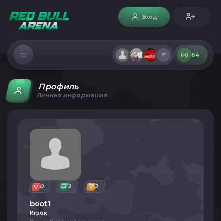
Вход
64
Профиль
Личная информация
0
2
2
boot1
Игрок