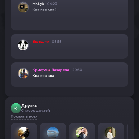
Mr.Lyk
04:23
Ква ква ква )
Евгешка
08:58
Кристина Лазарева
20:50
Ква ква ква
Друзья
Список друзей
Показать всех