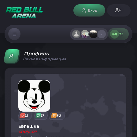
Вход
72
Профиль
Личная информация
13
17
82
Евгешка
СПОНСОР