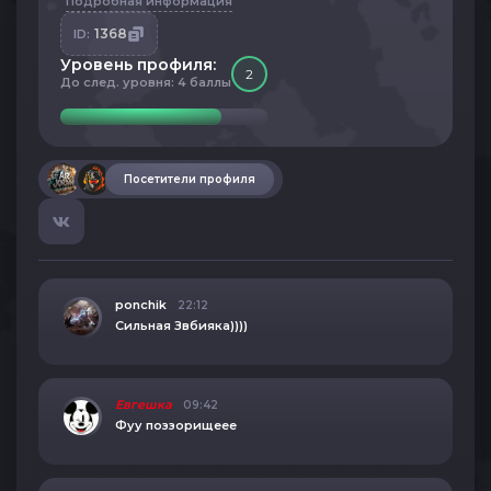
Подробная информация
1368
ID:
Уровень профиля:
2
До след. уровня: 4 баллы
Посетители профиля
ponchik
22:12
Сильная Звбияка))))
Евгешка
09:42
Фуу поззорищеее