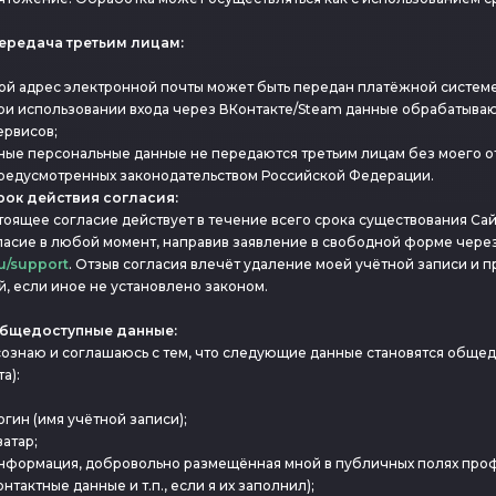
Передача третьим лицам:
ой адрес электронной почты может быть передан платёжной системе
ри использовании входа через ВКонтакте/Steam данные обрабатываю
ервисов;
ные персональные данные не передаются третьим лицам без моего от
редусмотренных законодательством Российской Федерации.
Срок действия согласия:
тоящее согласие действует в течение всего срока существования Сайта
ласие в любой момент, направив заявление в свободной форме чере
ru/support
. Отзыв согласия влечёт удаление моей учётной записи и
й, если иное не установлено законом.
Общедоступные данные:
сознаю и соглашаюсь с тем, что следующие данные становятся обще
а):
огин (имя учётной записи);
ватар;
нформация, добровольно размещённая мной в публичных полях профи
онтактные данные и т.п., если я их заполнил);