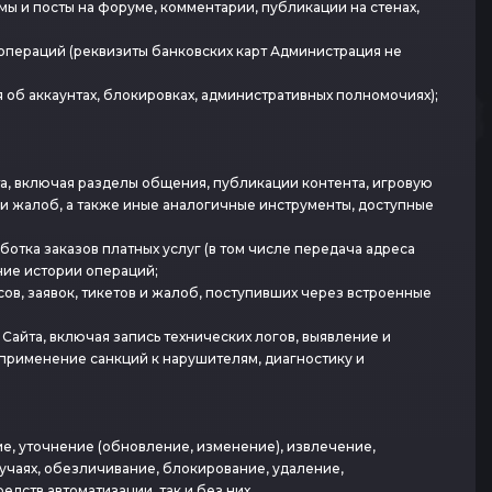
мы и посты на форуме, комментарии, публикации на стенах,
операций (реквизиты банковских карт Администрация не
я об аккаунтах, блокировках, административных полномочиях);
а, включая разделы общения, публикации контента, игровую
 и жалоб, а также иные аналогичные инструменты, доступные
ботка заказов платных услуг (в том числе передача адреса
ние истории операций;
в, заявок, тикетов и жалоб, поступивших через встроенные
айта, включая запись технических логов, выявление и
применение санкций к нарушителям, диагностику и
ие, уточнение (обновление, изменение), извлечение,
учаях, обезличивание, блокирование, удаление,
дств автоматизации, так и без них.