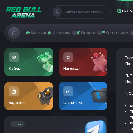
ПРОМ
Найти пользователя...
Магазин
Игрокам
Халява
Остальное
Тер
Пол
Кейсы
Награды
Я, 
Пер
1. 
Задания
Скачать КС
д
п
п
д
CHAT
н