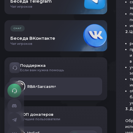
Беседа Telegram
с
Чат игроков
з
п
п
и
CHAT
2. 
Беседа ВКонтакте
р
Чат игроков
п
и
в
Поддержка
у
Если вам нужна помощь
э
т
и
RBA^Sarcasm^
о
б
у
3. 
ТОП донатеров
Лучшие пользователи
Обр
исп
уни