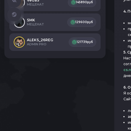
VeGaS
145890руб
МЕЦЕНАТ
4. 
SMK
129600руб
м
МЕЦЕНАТ
п
с
ALEKS_26REG
и
121739руб
ADMIN PRO
п
5. 
Нас
сог
cs.
дне
6. 
Я о
Сайт
л
а
и
к