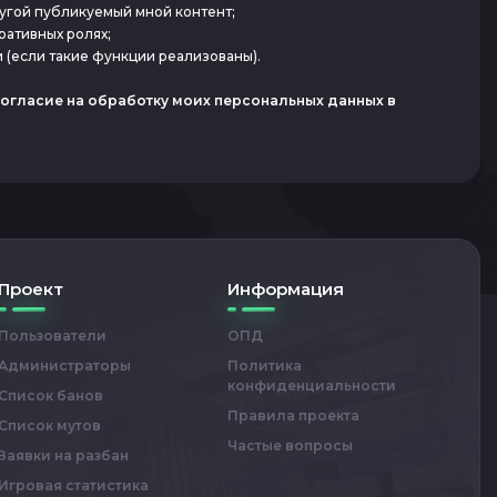
ругой публикуемый мной контент;
ративных ролях;
и (если такие функции реализованы).
огласие на обработку моих персональных данных в
Проект
Информация
Пользователи
ОПД
Администраторы
Политика
конфиденциальности
Список банов
Правила проекта
Список мутов
Частые вопросы
Заявки на разбан
Игровая статистика