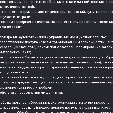
оздаваемый мной контент: сообщения в чатах и личной переписке, те
аявки, тикеты, жалобы;
латёжная информация: идентификаторы транзакций, суммы, история 
олучает и не хранит);
гровая и серверная статистика, связанная с моим профилем (сведени
Цели обработки:
егистрация, аутентификация и управление моей учётной записью;
редоставление доступа ко всем функциональным возможностям Сайт
 серверную статистику, списки пользователей, формирование заявок
 интерфейсе Сайта;
чёт платежей и баланса, ведение кошелька, начисление скидок, обра
лектронной почты платёжной системе для выставления счёта), хране
ехническая поддержка и рассмотрение обращений, обработка запросо
нструменты Сайта;
беспечение безопасности, соблюдения правил и стабильной работы С
локировку вредоносных действий, предотвращение мошенничества, 
странение технических проблем.
Действия с персональными данными:
аботка включает сбор, запись, систематизацию, накопление, хранен
ользование, передачу (предоставление доступа) в указанных ниже сл
чтожение. Обработка может осуществляться как с использованием сре