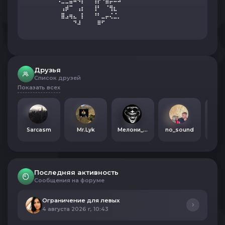
⠀⠡⣀⣀⣤⠶⠻⡏⠀⠀⢸⡟⠙⣶⡤⠤⠼⠀
⠀⠀⢠⡾⠉⠀⢠⡆⠀⠀⢸⠃⠀⠈⢻⣆⠀⠀
⠀⠀⣿⣠⢶⣄⠀⡇⠀⠀⠘⠃⣀⡤⢌⣈⡀⠀
⠀⠀⠀⠀⠀⠙⠼⠀⠀⠀⠀⠿⠋⠀⠀⠀⠀⠀
Друзья
Список друзей
Показать всех
Sarcasm
Mr.Lyk
Мелони_Official
no_sound
Последняя активность
Сообщения на форуме
Ограничение для левых
4 августа 2026 г, 10:43