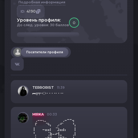
Подробная информация
4190
ID:
Уровень профиля:
0
До след. уровня: 30 баллов
Посетители профиля
TERRORIST
11:39
︻╦╤─ ҉ -- - - -- - --
MIRKA
00:33
⠀⢀⠤⠤⢄⡀⠀⠀⠀⠀⠀⠀⢀⠤⠒⠒⢤⠀
⠀⠏⠀⠀⠀⠈⠳⡄⠀⠀⡠⠚⠁⠀⠀⠀⠘⡄
⢸⠀⠀⠀⠤⣤⣤⡆⠀⠈⣱⣤⣴⡄⠀⠀⠀⡇
⠘⡀⠀⠀⠀⠀⢈⣷⠤⠴⢺⣀⠀⠀⠀⠀⢀⡇