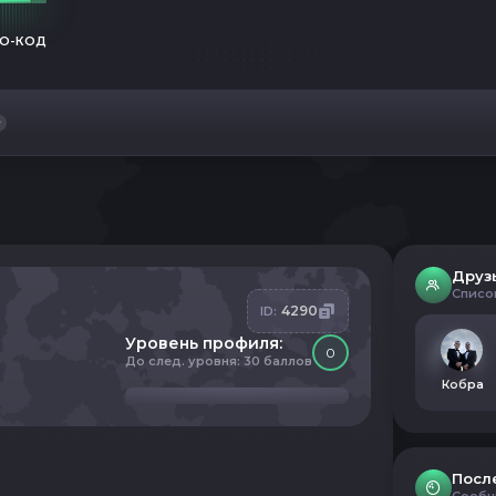
О-КОД
Друз
Списо
4290
ID:
Уровень профиля:
0
До след. уровня: 30 баллов
Кобра
Посл