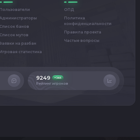
Пользователи
ОПД
Администраторы
Политика
конфиденциальности
Список банов
Правила проекта
Список мутов
Частые вопросы
Заявки на разбан
Игровая статистика
9249
4
+365
Рейтинг игроков
Сер