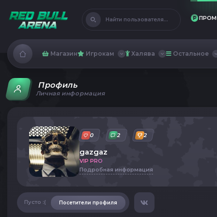
ПРОМ
Найти пользователя...
Магазин
Игрокам
Халява
Остальное
Профиль
Личная информация
0
2
2
gazgaz
VIP PRO
Подробная информация
Пусто :(
Посетители профиля