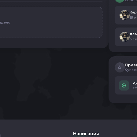
Сообщ
Кар
19 н
йдено
дем
5 с
Прив
Купле
А
Ст
Навигация