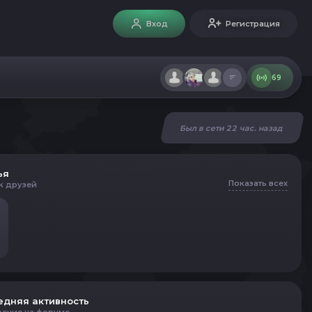
Вход
Регистрация
69
Был в сети 22 час. назад
ья
Показать всех
к друзей
едняя активность