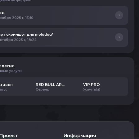
ения на форуме
ты
оября 2025 г, 13:10
о / скриншот для molodou*
ентября 2025 г, 18:24
илегии
нные услуги
ктивен
RED BULL ARENA
VIP PRO
атус
Сервер
Услуг(а|и)
Проект
Информация