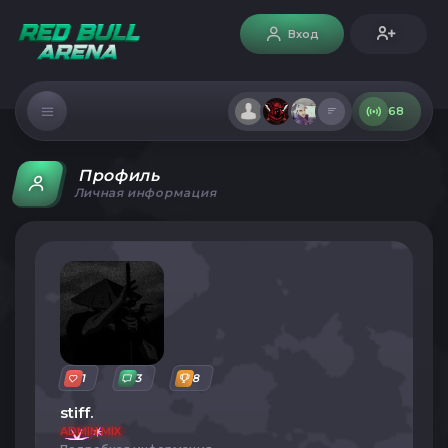
Вход
68
Профиль
Личная информация
1
3
8
stiff.
ADMIN MIX