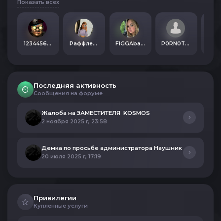
Показать всех
1234456788
Раффлезия
FIGGAbananaGIRL
P0RN0TRAKT0R
Matr
Последняя активность
Сообщения на форуме
Жалоба на ЗАМЕСТИТЕЛЯ KOSMOS
2 ноября 2025 г, 23:58
Демка по просьбе администратора Наушник
20 июля 2025 г, 17:19
Привилегии
Купленные услуги