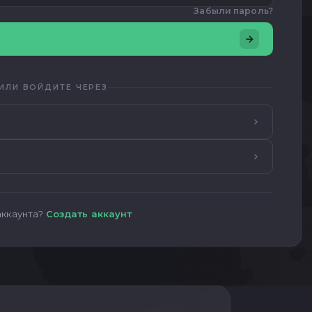
Забыли пароль?
ИЛИ ВОЙДИТЕ ЧЕРЕЗ
аккаунта?
Создать аккаунт