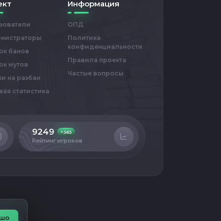
ект
Информация
зователи
ОПД
нистраторы
Политика
конфиденциальности
ок банов
Правила проекта
ок мутов
Частые вопросы
ки на разбан
вая статистика
9249
4
+365
Рейтинг игроков
Серверов
шо