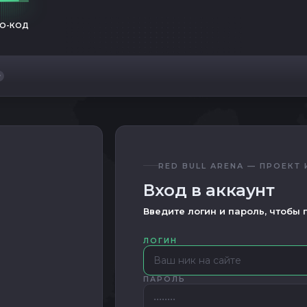
О-КОД
RED BULL ARENA — ПРОЕКТ 
Вход в аккаунт
Введите логин и пароль, чтобы
ЛОГИН
ПАРОЛЬ