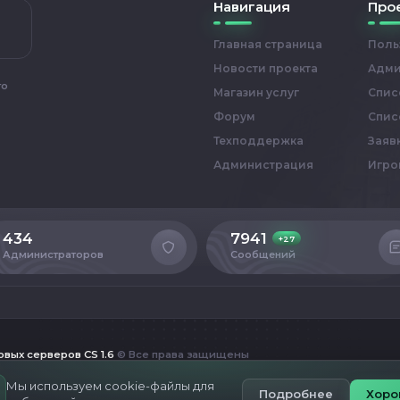
Навигация
Про
Главная страница
Поль
Новости проекта
Адми
то
Магазин услуг
Спис
Форум
Спис
Техподдержка
Заяв
Администрация
Игро
434
7941
+27
Администраторов
Сообщений
вых серверов CS 1.6
© Все права защищены
ke 1.6
Мы используем cookie-файлы для
Подробнее
Хоро