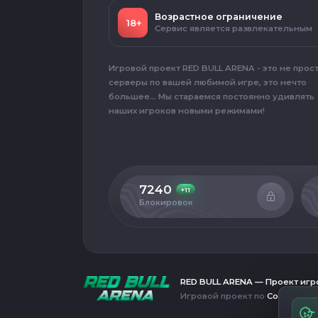
Возрастное ограничение
18+
Сервис является развлекательным
Игровой проект RED BULL ARENA - это не прос
серверы по вашей любимой игре, это нечто
большее... Мы стараемся постоянно удивлять
наших игроков новыми режимами!
7240
+11
телей
Блокировок
RED BULL ARENA — Проект игро
Игровой проект по
Counter-Stri