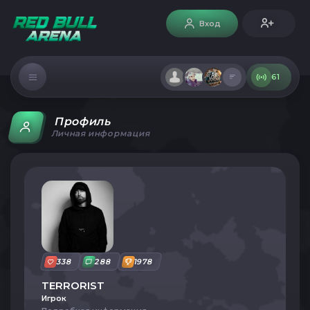
Вход
61
Профиль
Личная информация
338
288
1978
TERRORIST
Игрок