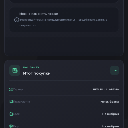
Можно изменить позже
Возвращайтесь на предыдущие этапы — введённые данные
сохранятся.
ВАШ ЗАКАЗ
0%
Итог покупки
RED BULL ARENA
Сервер
Не выбрана
Привилегия
Не выбран
Срок
Не выбран
Вход