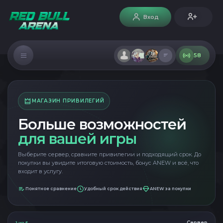
Вход
58
МАГАЗИН ПРИВИЛЕГИЙ
Больше возможностей
для вашей игры
Выберите сервер, сравните привилегии и подходящий срок. До
покупки вы увидите итоговую стоимость, бонус ANEW и всё, что
входит в услугу.
Понятное сравнение
Удобный срок действия
ANEW за покупки
Сервер
1
из
5