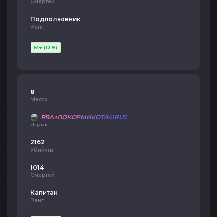
Смертей
Подполковник
Ранг
M+ (129)
8
Место
RBA^ПОКОРМИКОТА41RUS
Игрок
2162
Убийств
1014
Смертей
Капитан
Ранг