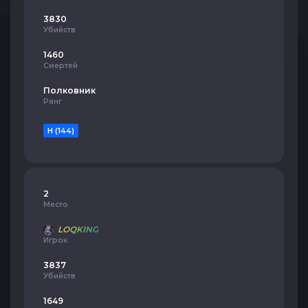
3830
Убийств
1460
Смертей
Полковник
Ранг
H (144)
2
Место
LOQKING
Игрок
3837
Убийств
1649