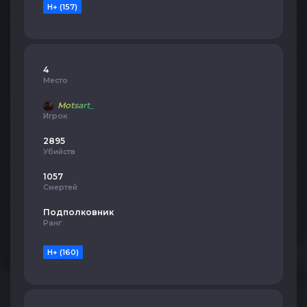
H+ (157)
4
Место
Motsart_
Игрок
2895
Убийств
1057
Смертей
Подполковник
Ранг
H+ (160)