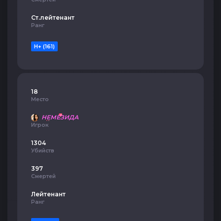
Ст.лейтенант
Ранг
H+ (161)
18
Место
НЕМЕЗИДА
Игрок
1304
Убийств
397
Смертей
Лейтенант
Ранг