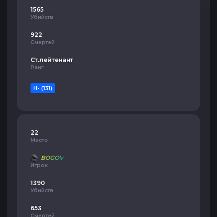
1565
Убийств
922
Смертей
Ст.лейтенант
Ранг
H- (131)
22
Место
BOGOV
Игрок
1390
Убийств
653
Смертей