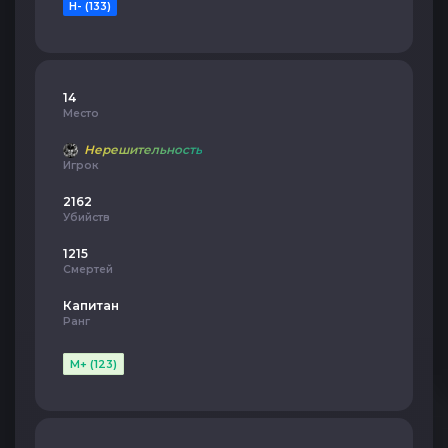
H- (133)
14
Место
Нерешительность
Игрок
2162
Убийств
1215
Смертей
Капитан
Ранг
M+ (123)