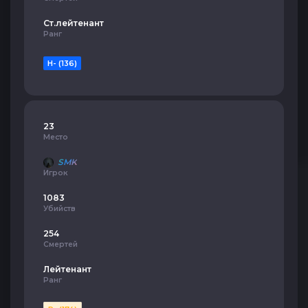
Ст.лейтенант
Ранг
H- (136)
23
Место
SMK
Игрок
1083
Убийств
254
Смертей
Лейтенант
Ранг