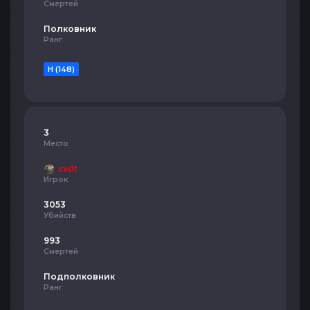
Смертей
Полковник
Ранг
H (148)
3
Место
cv0t
Игрок
3053
Убийств
993
Смертей
Подполковник
Ранг