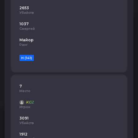
2653
Убийств
1037
Смертей
Майор
Ранг
H (141)
7
Место
KGZ
Игрок
3091
Убийств
1912