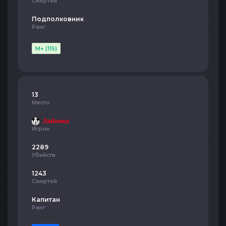
Смертей
Подполковник
Ранг
M+ (115)
13
Место
Забияка
Игрок
2289
Убийств
1243
Смертей
Капитан
Ранг