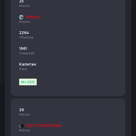
25
Место
ТОЧКА.
Игрок
2264
Убийств
1661
Смертей
Капитан
Ранг
M+ (121)
26
Место
ГОСТ Р 72637-2026
Игрок