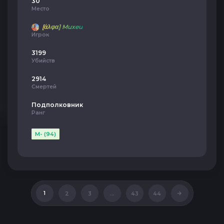
30
Место
[άλφα] Muxeu
Игрок
3199
Убийств
2914
Смертей
Подполковник
Ранг
M- (94)
1
2
3
...
43
44