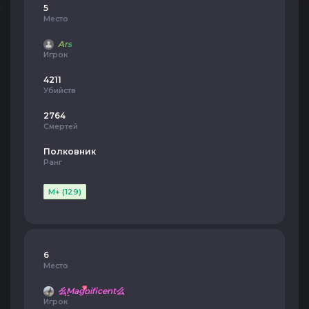
5
Место
Ars
Игрок
4211
Убийств
2764
Смертей
Полковник
Ранг
M+ (129)
6
Место
么Magnificent么
Игрок