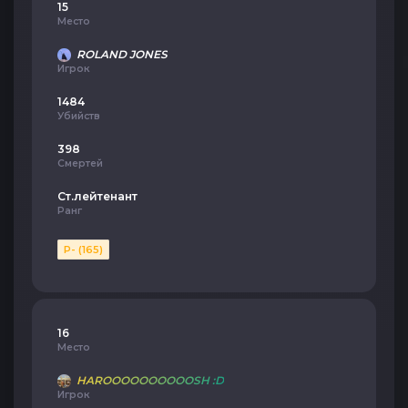
15
Место
ROLAND JONES
Игрок
1484
Убийств
398
Смертей
Ст.лейтенант
Ранг
P- (165)
16
Место
HAROOOOOOOOOOSH :D
Игрок