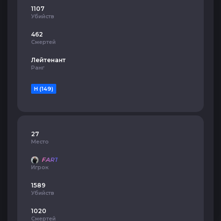
1107
Убийств
462
Смертей
Лейтенант
Ранг
H (149)
27
Место
FART
Игрок
1589
Убийств
1020
Смертей