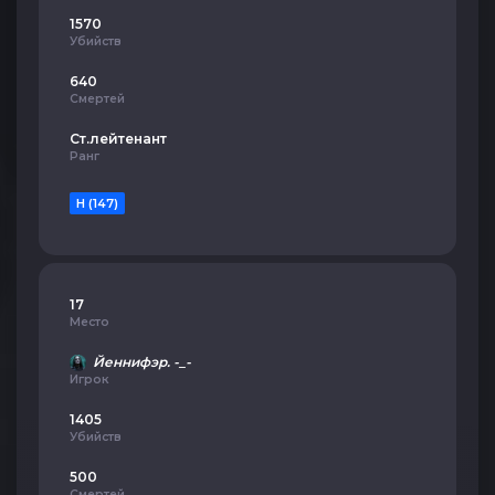
1570
Убийств
640
Смертей
Ст.лейтенант
Ранг
H (147)
17
Место
Йеннифэр. -_-
Игрок
1405
Убийств
500
Смертей