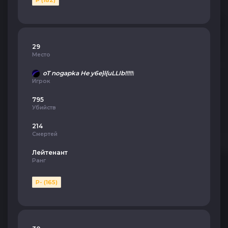
P (182)
29
Место
oT nogapka He y6e}l{uLLIb!!!!!!
Игрок
795
Убийств
214
Смертей
Лейтенант
Ранг
P- (165)