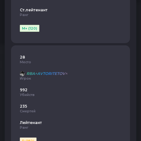
Ст.лейтенант
Ранг
M+ (120)
28
Место
RBA^AVTORITETOV^
Игрок
992
Убийств
235
Смертей
Лейтенант
Ранг