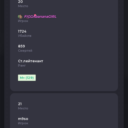
20
Место
FIGGAbananaGIRL
Игрок
1724
Убийств
859
Смертей
Ст.лейтенант
Ранг
M+ (129)
21
Место
m9so
Игрок