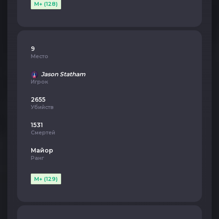
M+ (128)
9
Место
Jason Statham
Игрок
2655
Убийств
1531
Смертей
Майор
Ранг
M+ (129)