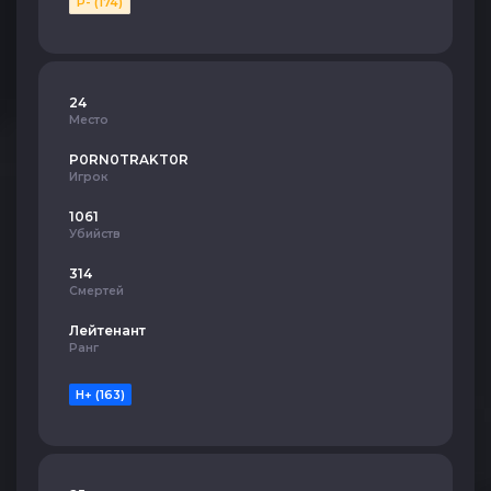
P- (174)
24
Место
P0RN0TRAKT0R
Игрок
1061
Убийств
314
Смертей
Лейтенант
Ранг
H+ (163)