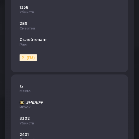
1358
Убийств
289
Смертей
Ст.лейтенант
Ранг
P- (175)
12
Место
SHERIFF
Игрок
3302
Убийств
2401