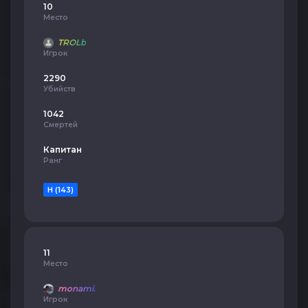
10
Место
TROLb
Игрок
2290
Убийств
1042
Смертей
Капитан
Ранг
H (143)
11
Место
monami.
Игрок