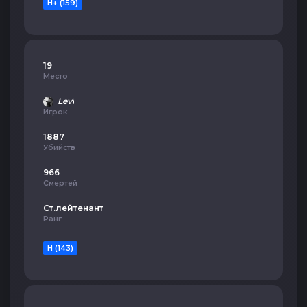
H+ (159)
19
Место
Levi
Игрок
1887
Убийств
966
Смертей
Ст.лейтенант
Ранг
H (143)