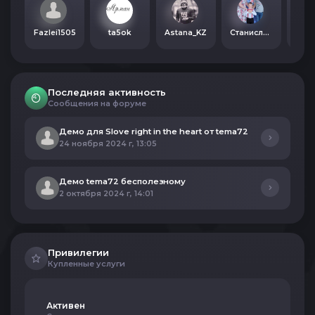
Fazlei1505
ta5ok
Astana_KZ
Станислав Ухалов
Sar
Последняя активность
Сообщения на форуме
Демо для Slove right in the heart от tema72
24 ноября 2024 г, 13:05
Демо tema72 бесполезному
2 октября 2024 г, 14:01
Привилегии
Купленные услуги
Активен