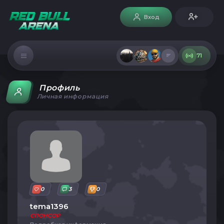
Вход
71
Профиль
Личная информация
0
3
0
tema1396
СПОНСОР