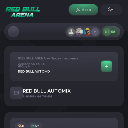
Вход
58
RED BULL ARENA — Проект игровых
серверов CS 1.6
Форум
RED BULL AUTOMIX
RED BULL AUTOMIX
Название темы
0
67