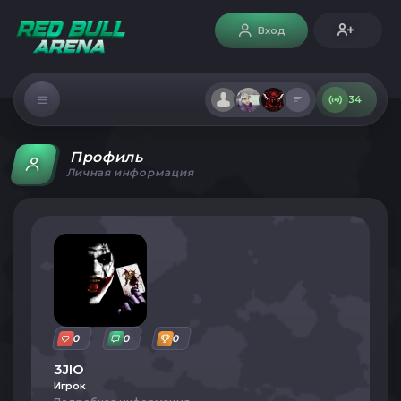
Вход
34
Профиль
Личная информация
0
0
0
3JIO
Игрок