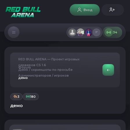
Вход
34
RED BULL ARENA — Проект игровых
серверов CS 1.6
Форум
Демо / скриншоты по просьбе
Администраторов / игроков
демо
3
180
демо