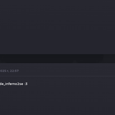
025 г, 22:57
de_inferno2se :3