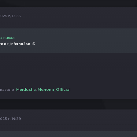
025 г, 12:55
a писал:
е de_inferno2se :3
казали:
Meidusha
,
Мелони_Official
025 г, 14:29