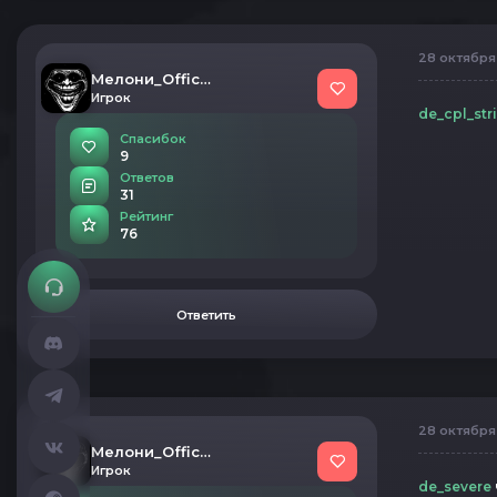
28 октября 
Мелони_Official
Игрок
de_cpl_str
Спасибок
9
Ответов
31
Рейтинг
76
Ответить
28 октября 
Мелони_Official
Игрок
de_severe