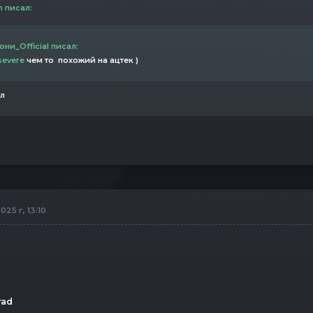
 писал:
ни_Official писал:
severe
чем то похожий на ацтек )
л
025 г, 13:10
rad