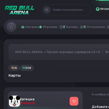
ПРОМ
Найти пользователя...
Магазин
Игрокам
Халява
Остальное
RED BULL ARENA — Проект игровых серверов CS 1.6
Ф
15
508
Карты
9 ноября 20
Евгешка
СПОНСОР
Добавьте к