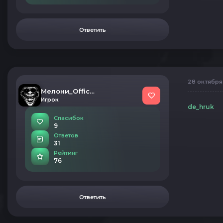
Ответить
28 октября 
Мелони_Official
Игрок
de_hruk
Спасибок
9
Ответов
31
Рейтинг
76
Ответить