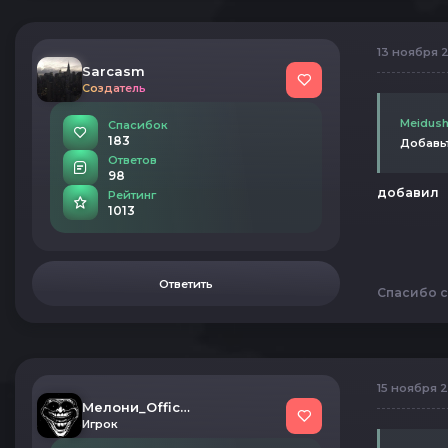
13 ноября 2
Sarcasm
Создатель
Meidush
Спасибок
183
Добавьт
Ответов
98
добавил
Рейтинг
1013
Ответить
Спасибо с
15 ноября 2
Мелони_Official
Игрок