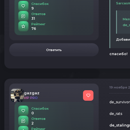
Sarcasm
Спасибок
9
Ответов
31
Мело
Рейтинг
de_
76
Добави
Ответить
спасибо!
19 ноября 2
gazgaz
VIP PRO
de_survivor
Спасибок
0
de_rats
Ответов
2
de_staling
Рейтинг