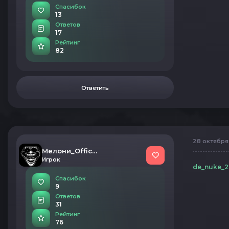
Спасибок
13
Ответов
17
Рейтинг
82
Ответить
28 октября 
Мелони_Official
Игрок
de_nuke_2
Спасибок
9
Ответов
31
Рейтинг
76