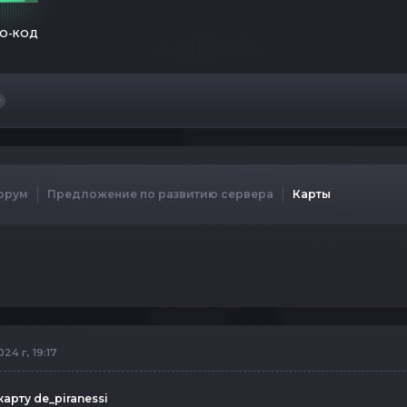
О-КОД
орум
Предложение по развитию сервера
Карты
24 г, 19:17
арту de_piranessi