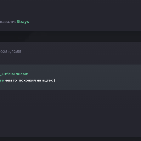
казали:
Strays
025 г, 12:55
Official писал:
re
чем то похожий на ацтек )