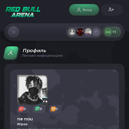
Вход
73
Профиль
Личная информация
0
0
0
ne nou
Игрок