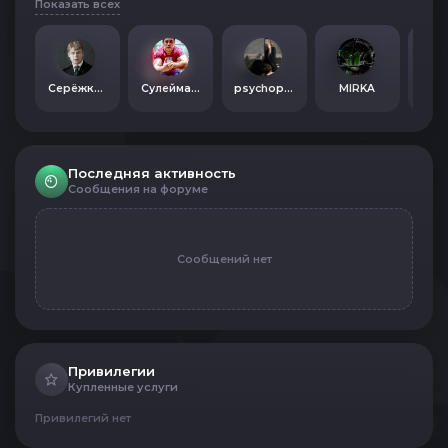
Показать всех
Серёжка Есенин
Сулейман Мусазаде
psychopathoa
MIRKA
st
Последняя активность
Сообщения на форуме
Сообщений нет
Привилегии
Купленные услуги
Привилегий нет