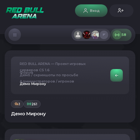
Вход
58
RED BULL ARENA — Проект игровых
серверов CS 1.6
Форум
Демо / скриншоты по просьбе
Администраторов / игроков
Демо Мирону
1
261
Демо Мирону