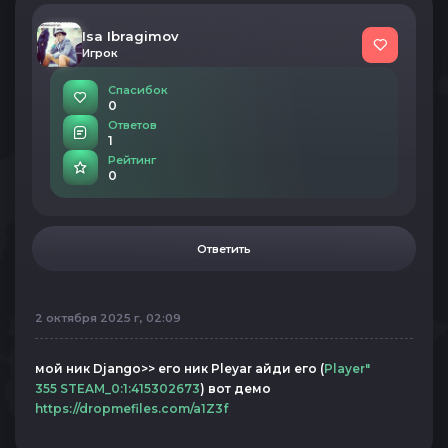
Isa Ibragimov
Игрок
Спасибок
0
Ответов
1
Рейтинг
0
Ответить
2 октября 2025 г, 02:09
мой ник Django>> его ник Pleyar айди его (
Player"
355 STEAM_0:1:415302673
) вот демо
https://dropmefiles.com/a1Z3f