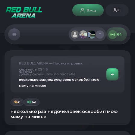
Вход
64
RED BULL ARENA — Проект игровых
серверов CS 1.6
Форум
Демо / скриншоты по просьбе
несколько раз недочеловек оскорбил мою
Администраторов / игроков
маму на миксе
0
141
несколько раз недочеловек оскорбил мою
маму на миксе