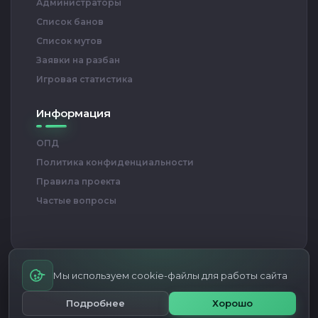
Администраторы
Список банов
Список мутов
Заявки на разбан
Игровая статистика
Информация
ОПД
Политика конфиденциальности
Правила проекта
Частые вопросы
Мы используем cookie-файлы для работы сайта
RED BULL ARENA — Проект игровых серверов CS 1.6
© Все права
Подробнее
Хорошо
защищены