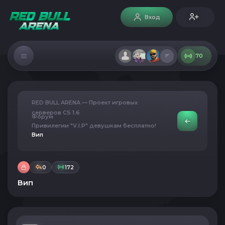
Вход
70
RED BULL ARENA — Проект игровых
серверов CS 1.6
Форум
Привилегии "V.I.P" девушкам бесплатно!
Вип
0
172
Вип