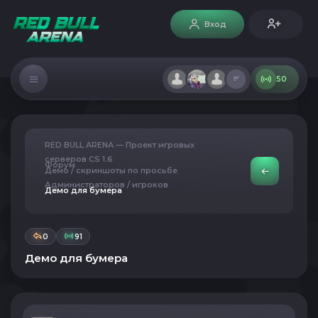
Вход
50
RED BULL ARENA — Проект игровых
серверов CS 1.6
Форум
Демо / скриншоты по просьбе
Администраторов / игроков
Демо для бумера
0
91
Демо для бумера