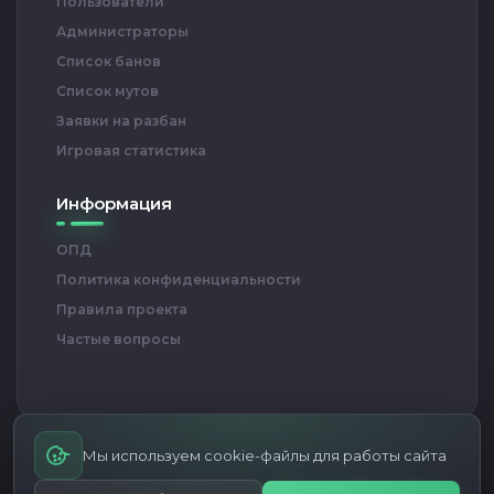
Пользователи
Администраторы
Список банов
Список мутов
Заявки на разбан
Игровая статистика
Информация
ОПД
Политика конфиденциальности
Правила проекта
Частые вопросы
Мы используем cookie-файлы для работы сайта
RED BULL ARENA — Проект игровых серверов CS 1.6
© Все права