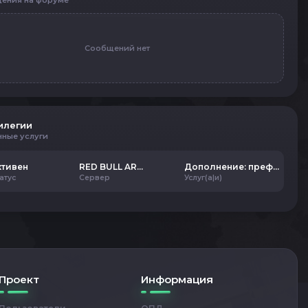
ения на форуме
Сообщений нет
илегии
нные услуги
ктивен
RED BULL ARENA
Дополнение: префикс
атус
Сервер
Услуг(а|и)
Проект
Информация