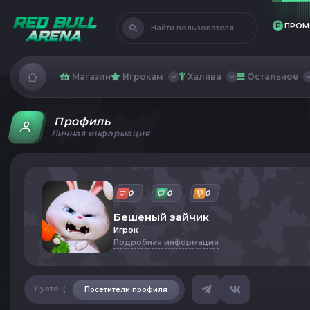
ПРОМ
Найти пользователя...
Магазин
Игрокам
Халява
Остальное
Профиль
Личная информация
0
0
0
Бешеный зайчик
Игрок
Подробная информация
Пусто :(
Посетители профиля