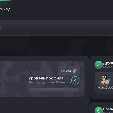
О-КОД
Друз
Списо
2411
ID:
Уровень профиля:
0
До след. уровня: 30 баллов
M_A_G_I_C
Посл