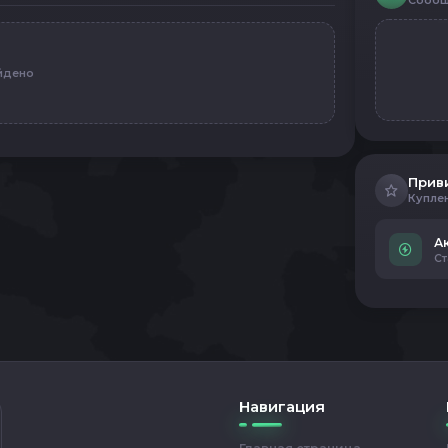
Сообщ
йдено
Прив
Купле
А
Ст
Навигация