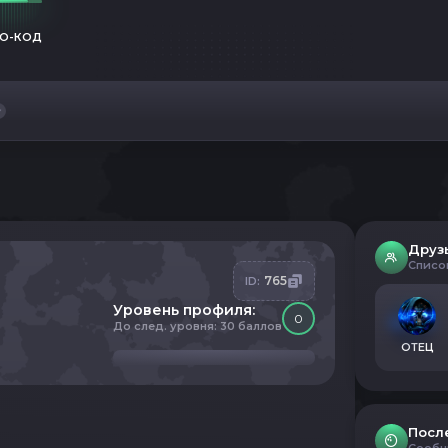
О-КОД
Друз
Списо
765
ID:
Уровень профиля:
0
До след. уровня: 30 баллов
ОТЕЦ
Посл