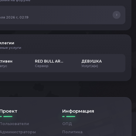
ения на форуме
ля 2026 г, 02:19
илегии
нные услуги
ктивен
RED BULL ARENA
ДЕВУШКА
атус
Сервер
Услуг(а|и)
Проект
Информация
Пользователи
ОПД
Администраторы
Политика