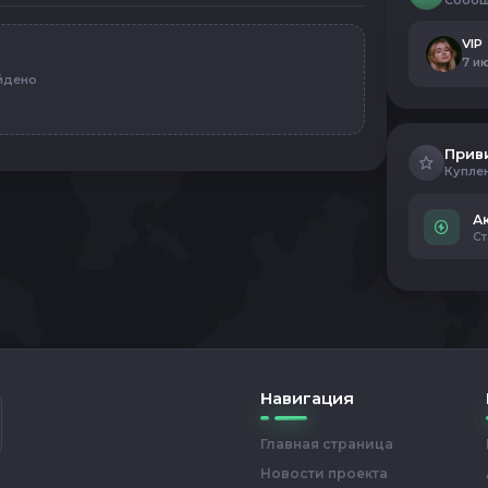
Сообщ
VIP
7 ию
йдено
Прив
Купле
А
Ст
Навигация
Главная страница
Новости проекта