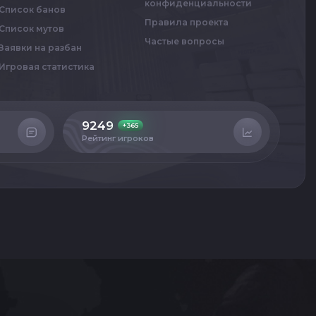
конфиденциальности
Список банов
Правила проекта
Список мутов
Частые вопросы
Заявки на разбан
Игровая статистика
9249
4
+365
Рейтинг игроков
Сер