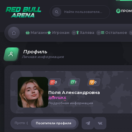
ПРОМ
Найти пользователя...
Магазин
Игрокам
Халява
Остальное
Профиль
Личная информация
0
1
0
Поля Александровна
ДЕВУШКА
Подробная информация
Пусто :(
Посетители профиля