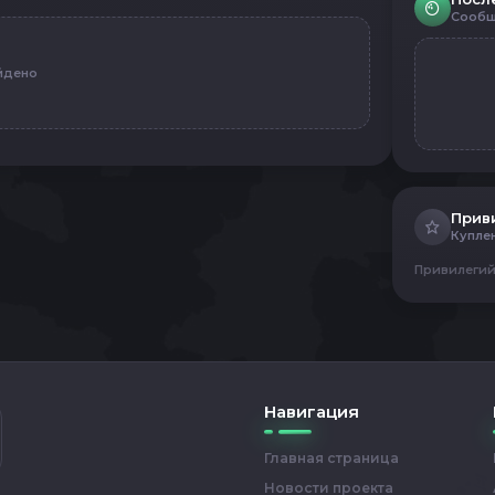
Сообщ
йдено
Прив
Купле
Привилегий
Навигация
Главная страница
Новости проекта