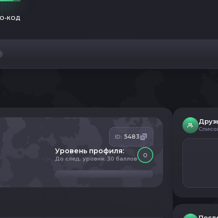
О-КОД
Друз
Списо
5483
ID:
Уровень профиля:
0
До след. уровня: 30 баллов
Посл