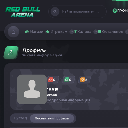
ПРОМ
Найти пользователя...
Магазин
Игрокам
Халява
Остальное
Профиль
Личная информация
0
0
0
18815
Игрок
Подробная информация
Пусто :(
Посетители профиля