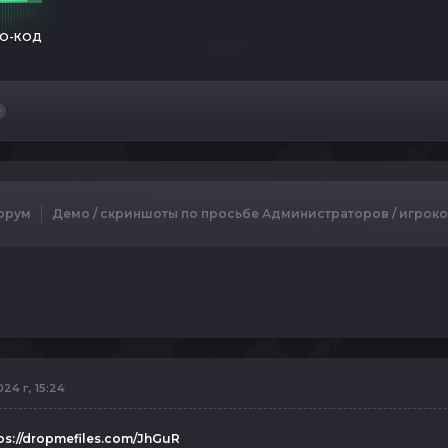
О-КОД
орум
Демо / скриншоты по просьбе Администраторов / игрок
24 г, 15:24
ps://dropmefiles.com/JhGuR