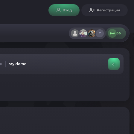
Вход
Регистрация
56
ов
sry demo