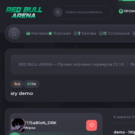
ПРОМ
Найти пользователя...
Магазин
Игрокам
Халява
Остальное
RED BULL ARENA — Проект игровых серверов CS 1.6
Ф
0
116
sry demo
6 апреля 20
/?/SaBloN_DRK
Игрок
demo - htt