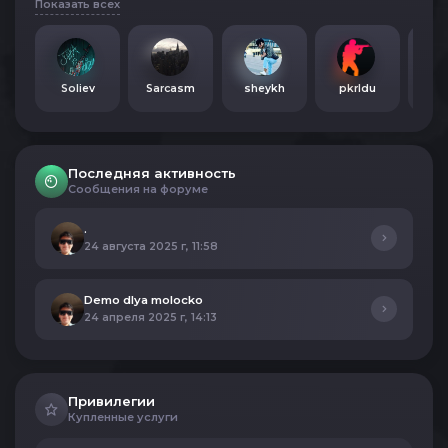
Показать всех
Soliev
Sarcasm
sheykh
pkrldu
MI
Последняя активность
Сообщения на форуме
.
24 августа 2025 г, 11:58
Demo dlya molocko
24 апреля 2025 г, 14:13
Привилегии
Купленные услуги