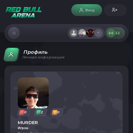
Вход
22
Профиль
Личная информация
0
2
0
MURDER
Игрок