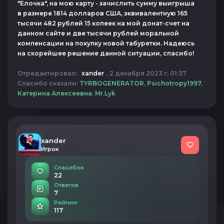
"Елочка", на мою карту - зачислить сумму выигрыша
в размере 1814 долларов США, эквивалентную 165
тысячи 482 рублей 15 копеек на мой донат-счет на
данном сайте и две тысячи рублей моральной
компенсации на покупку новой табуретки. Надеюсь
на скорейшее решение данной ситуации, спасибо!
Отредактировал:
xander
, 2 декабря 2023 г, 01:37
Спасибо сказали:
TYRBOGENERATOR
,
Psichotropy1997
,
Катерина Алексеевна
,
Mr.Lyk
xander
Игрок
Спасибок
22
Ответов
7
Рейтинг
117