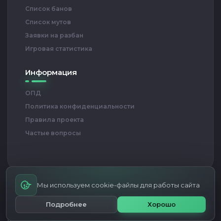
Список банов
Список мутов
Заявки на разбан
Игровая статистика
Информация
ОПД
Политика конфиденциальности
Правила проекта
Частые вопросы
Мы используем cookie-файлы для работы сайта
RED BULL ARENA — Проект игровых серверов CS 1.6
© Все права
Подробнее
Хорошо
защищены