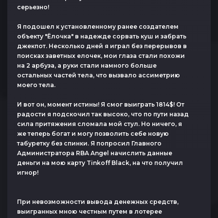
серьезно!
Я подошел к установленному ранее создателем
объекту "Ёлочка" в надежде сорвать куш и забрать
джекпот. Несколько дней я играл без перерывов в
поисках заветных елочек, мои глаза стали похожи
на 2 арбуза, а руки стали намного больше
остальных частей тела, что вызвало ассиметрию
моего тела.
И вот он, момент истины! Я смог выиграть 1814$! От
радости я подскочил так высоко, что по пути назад
сила притяжения сломала мой стул. Но ничего, я
же теперь богат и могу позволить себе новую
табуретку без спинки. Я попросил Главного
Администратора RBA Angel начислить данные
деньги на мою карту Tinkoff Black, на что получил
игнор!
При невозможности вывода денежных средств,
выигранных мною честным путем в лотерее