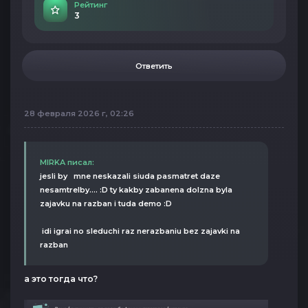
Рейтинг
3
Ответить
28 февраля 2026 г, 02:26
MIRKA писал:
jesli by mne neskazali siuda pasmatret daze
nesamtrelby.... :D ty kakby zabanena dolzna byla
zajavku na razban i tuda demo :D
idi igrai no sleduchi raz nerazbaniu bez zajavki na
razban
а это тогда что?