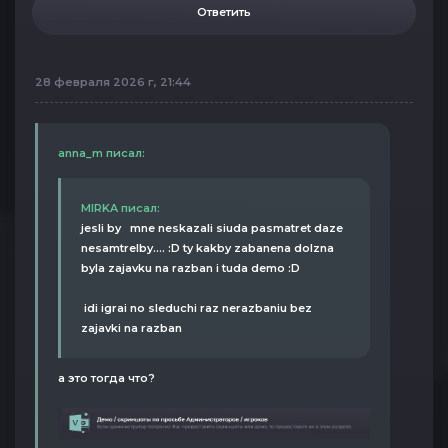
Ответить
28 февраля 2026 г, 21:44
anna_m писал:
MIRKA писал:
jesli by mne neskazali siuda pasmatret daze
nesamtrelby.... :D ty kakby zabanena dolzna
byla zajavku na razban i tuda demo :D
idi igrai no sleduchi raz nerazbaniu bez
zajavki na razban
а это тогда что?