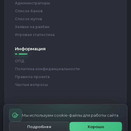
Администраторы
Список банов
Список мутов
Заявки на разбан
Игровая статистика
Информация
ОПД
Политика конфиденциальности
Правила проекта
Частые вопросы
Мы используем cookie-файлы для работы сайта
RED BULL ARENA — Проект игровых серверов CS 1.6
© Все права
Подробнее
Хорошо