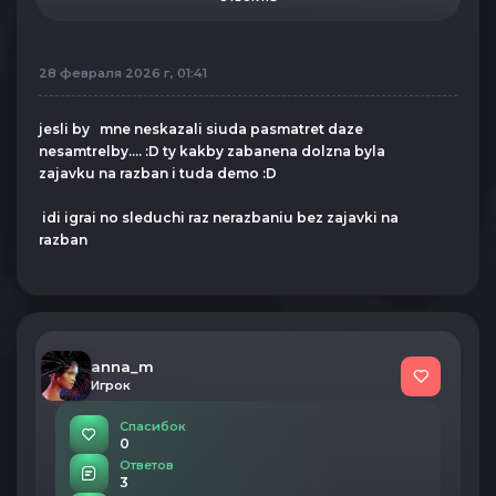
28 февраля 2026 г, 01:41
jesli by mne neskazali siuda pasmatret daze
nesamtrelby.... :D ty kakby zabanena dolzna byla
zajavku na razban i tuda demo :D
idi igrai no sleduchi raz nerazbaniu bez zajavki na
razban
anna_m
Игрок
Спасибок
0
Ответов
3