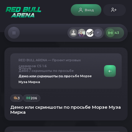
Вход
43
RED BULL ARENA — Проект игровых
серверов CS 1.6
Форум
Демо / скриншоты по просьбе
Демо или скриншоты по просьбе Морзе
Администраторов / игроков
Муза Мирка
3
206
Демо или скриншоты по просьбе Морзе Муза
Мирка