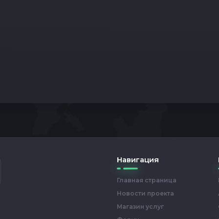
Навигация
Главная страница
Новости проекта
Магазин услуг