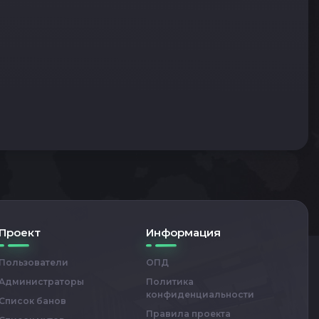
Проект
Информация
Пользователи
ОПД
Администраторы
Политика
конфиденциальности
Список банов
Правила проекта