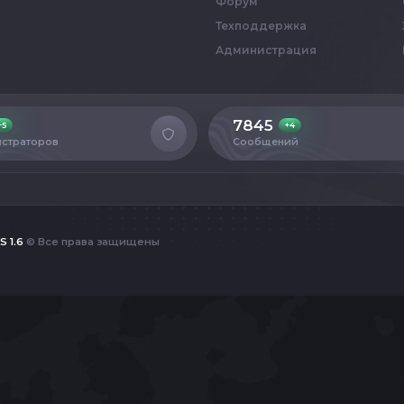
Форум
Техподдержка
Администрация
7845
+5
+4
страторов
Сообщений
S 1.6
© Все права защищены