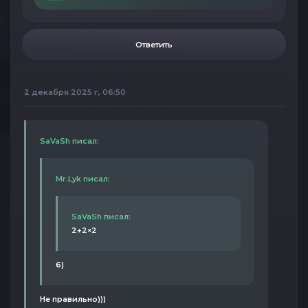
Ответить
2 декабря 2025 г, 06:50
SaVaSh писал:
Mr.Lyk писал:
SaVaSh писал:
2+2×2
6)
Не правильно)))