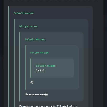
SaVaSh писал:
Mr.Lyk писал:
SaVaSh писал:
Mr.Lyk писал:
SaVaSh писал:
2+2×2
6)
Не правильно)))
Почемуууууууууууууу ))) 2*2=4+2=6 ^_^