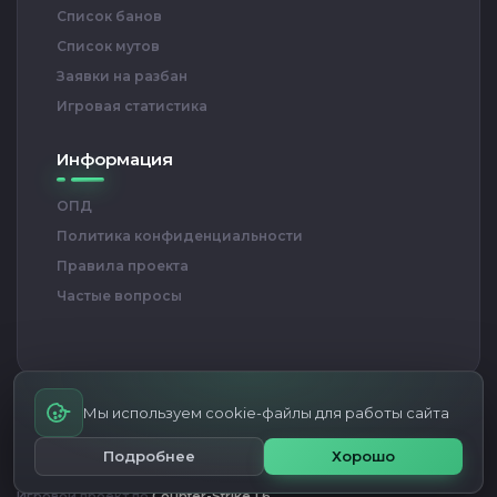
Список банов
Список мутов
Заявки на разбан
Игровая статистика
Информация
ОПД
Политика конфиденциальности
Правила проекта
Частые вопросы
Мы используем cookie-файлы для работы сайта
RED BULL ARENA — Проект игровых серверов CS 1.6
© Все права
Подробнее
Хорошо
защищены
Игровой проект по
Counter-Strike 1.6