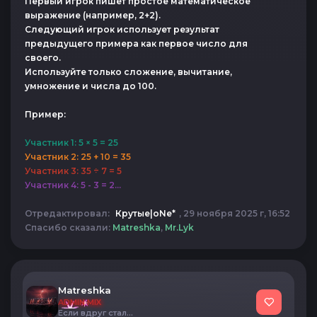
Первый игрок пишет простое математическое
выражение (например, 2+2).
Следующий игрок использует результат
предыдущего примера как первое число для
своего.
Используйте только сложение, вычитание,
умножение и числа до 100.
Пример:
Участник 1: 5 × 5 = 25
Участник 2: 25 + 10 = 35
Участник 3: 35 ÷ 7 = 5
Участник 4: 5 - 3 = 2...
Отредактировал:
Крутые|oNe*
, 29 ноября 2025 г, 16:52
Спасибо сказали:
Matreshka
,
Mr.Lyk
Matreshka
ADMIN MIX
Если вдруг стало грустно, подумайте про осьминога. У него и ноги от ушей, и руки из … И ничего, не жалуется.)))