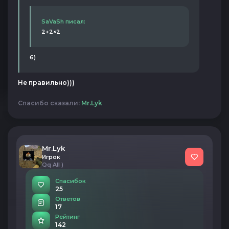
SaVaSh писал:
2+2×2
6)
Не правильно)))
Спасибо сказали:
Mr.Lyk
Mr.Lyk
Игрок
Qq All )
Спасибок
25
Ответов
17
Рейтинг
142