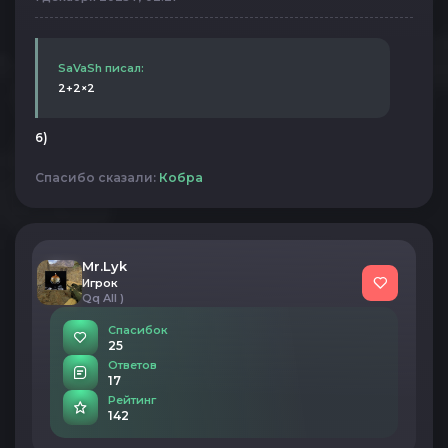
SaVaSh писал:
2+2×2
6)
Спасибо сказали:
Кобра
Mr.Lyk
Игрок
Qq All )
Спасибок
25
Ответов
17
Рейтинг
142