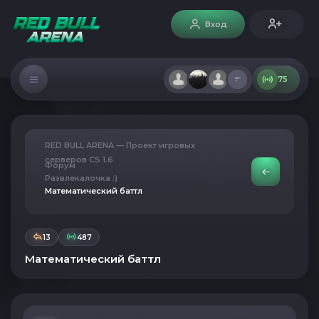
Вход
75
RED BULL ARENA — Проект игровых
серверов CS 1.6
Форум
Развлекалочка :)
Математический баттл
13
487
Математический баттл