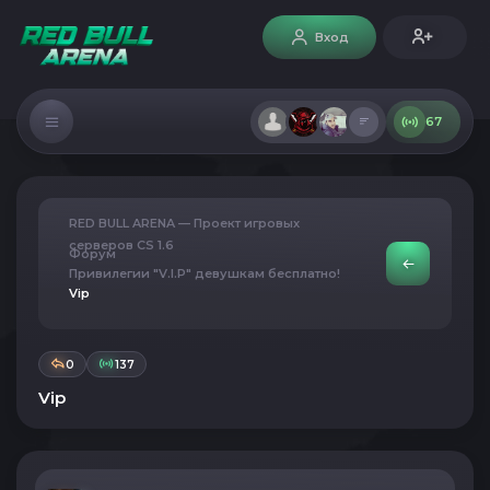
Вход
67
RED BULL ARENA — Проект игровых
серверов CS 1.6
Форум
Привилегии "V.I.P" девушкам бесплатно!
Vip
0
137
Vip