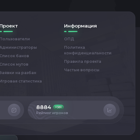
Проект
Информация
Пользователи
ОПД
Администраторы
Политика
конфиденциальности
Список банов
Правила проекта
Список мутов
Частые вопросы
Заявки на разбан
Игровая статистика
8884
4
+351
Рейтинг игроков
Сер