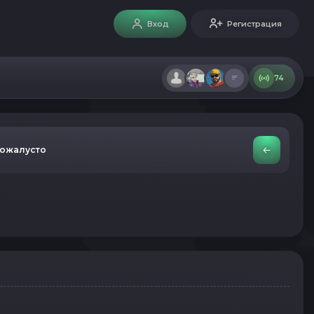
Вход
Регистрация
74
пожалусто