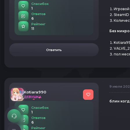
Спасибок
1
Игровой
Ответов
SteamID 
6
Количес
Рейтинг
11
Без микро
Kotiara9
VALVE_2
Ответить
пол меся
9 июля 2026
Kotiara990
ДЕВУШКА
блин когд
Спасибок
1
Ответов
6
Рейтинг