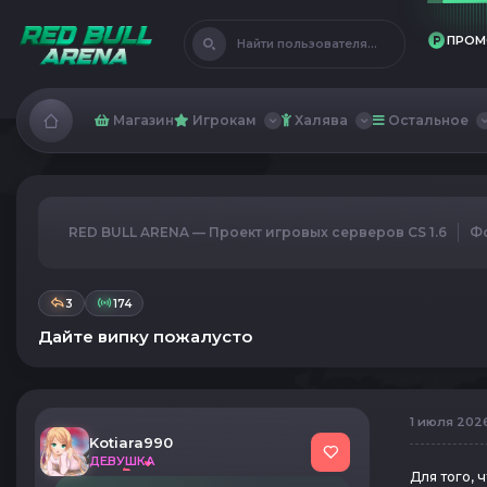
ПРОМ
Найти пользователя...
Магазин
Игрокам
Халява
Остальное
RED BULL ARENA — Проект игровых серверов CS 1.6
Ф
3
174
Дайте випку пожалусто
1 июля 2026
Kotiara990
ДЕВУШКА
Для того, 