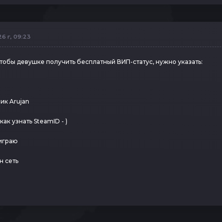
6 г, 09:23
чтобы девушке получить бесплатный ВИП-статус, нужно указать:
ник Arujan
как узнать SteamID - )
 играю
н сеть