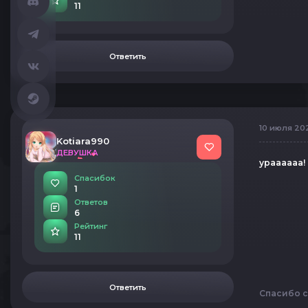
11
Ответить
10 июля 202
Kotiara990
ДЕВУШКА
ураааааа!
Спасибок
1
Ответов
6
Рейтинг
11
Ответить
Спасибо с