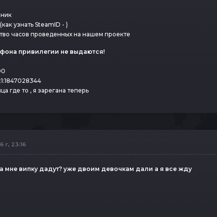
 ник
(как узнать SteamID - )
тво часов проведенных на нашем проекте
фона привилегии не выдаются!
90
:1:1847028344
ца где то , я зарегана теперь
 г, 23:16
а мне випку дадут? уже двоим девочкам дали а я все жду