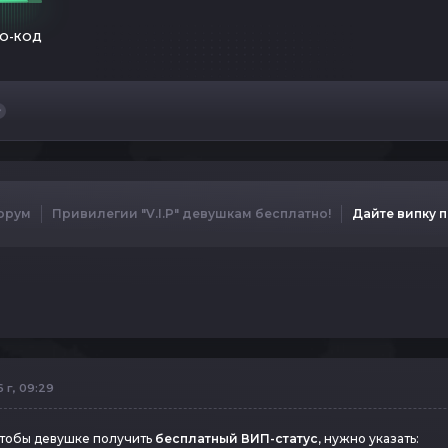
О-КОД
орум
Привилегии "V.I.P" девушкам бесплатно!
Дайте випку 
 г, 09:29
чтобы девушке получить
бесплатный ВИП-статус
, нужно указать: