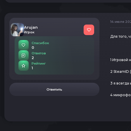
14 июля 202
Arujan
Игрок
Для того, 
Спасибок
0
Ответов
2
1 Игровой 
Рейтинг
1
2 SteamID (
3 я всегда
Ответить
4 микрофо