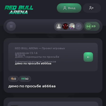
Вход
69
RED BULL ARENA — Проект игровых
серверов CS 1.6
Форум
Демо / скриншоты по просьбе
Администраторов / игроков
демо по просьбе a666aa
0
141
демо по просьбе a666aa