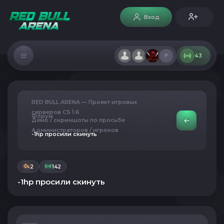
Вход
43
RED BULL ARENA — Проект игровых
серверов CS 1.6
Форум
Демо / скриншоты по просьбе
Администраторов / игроков
-1hp просили скинуть
2
142
-1hp просили скинуть