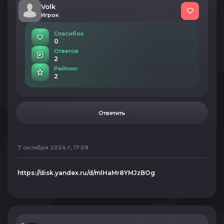
Volk
Игрок
Спасибок
0
Ответов
2
Рейтинг
2
Ответить
7 октября 2024 г, 17:59
https://disk.yandex.ru/d/mlHaMr8YMJzBOg