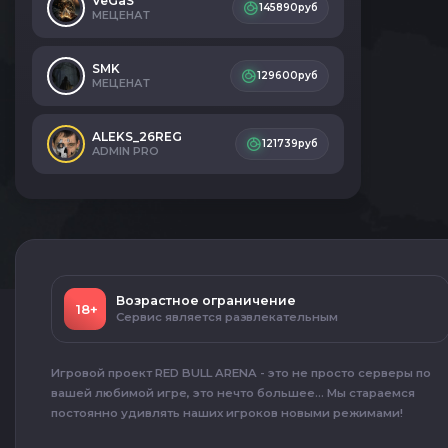
VeGaS
145890руб
МЕЦЕНАТ
SMK
129600руб
МЕЦЕНАТ
ALEKS_26REG
121739руб
ADMIN PRO
Возрастное ограничение
18+
Сервис является развлекательным
Игровой проект RED BULL ARENA - это не просто серверы по
вашей любимой игре, это нечто большее... Мы стараемся
постоянно удивлять наших игроков новыми режимами!