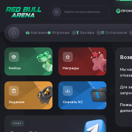
ПРОМ
Найти пользователя...
Магазин
Игрокам
Халява
Остальное
Возв
Кейсы
Награды
Мы на
отказа
Для з
запро
Задания
Скачать КС
Пожал
допол
CHAT