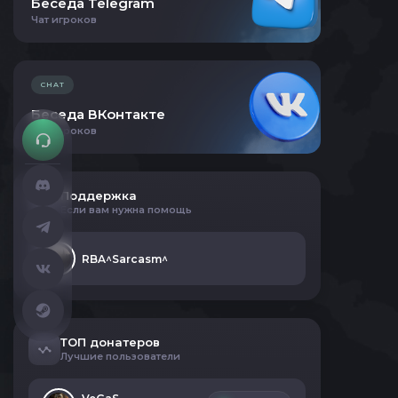
Беседа Telegram
Чат игроков
CHAT
Беседа ВКонтакте
Чат игроков
Поддержка
Если вам нужна помощь
RBA^Sarcasm^
ТОП донатеров
Лучшие пользователи