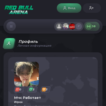
Вход
58
Профиль
Личная информация
0
3
3
Мчс Работает
Игрок