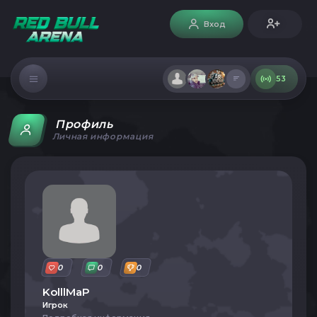
Вход
53
Профиль
Личная информация
0
0
0
KolllMaP
Игрок