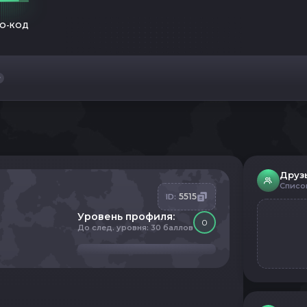
О-КОД
Друз
Списо
5515
ID:
Уровень профиля:
0
До след. уровня: 30 баллов