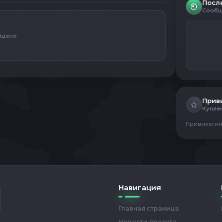
Посл
Сообщ
йдено
Прив
Купле
Привилегий
Навигация
Главная страница
Новости проекта