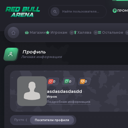
ПРОМ
Найти пользователя...
Магазин
Игрокам
Халява
Остальное
Профиль
Личная информация
0
0
0
asdasdasdasdd
Игрок
Подробная информация
Пусто :(
Посетители профиля