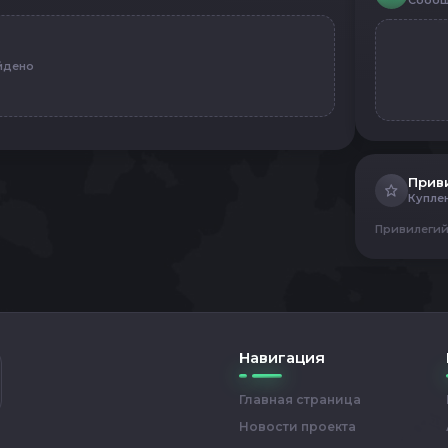
Сообщ
йдено
Прив
Купле
Привилегий
Навигация
Главная страница
Новости проекта