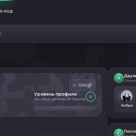
О-КОД
Друз
Списо
5341
ID:
Уровень профиля:
0
До след. уровня: 30 баллов
Кобра
Посл