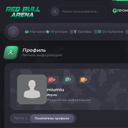
ПРОМ
Найти пользователя...
Магазин
Игрокам
Халява
Остальное
Профиль
Личная информация
0
1
3
miumiu
Игрок
Подробная информация
Пусто :(
Посетители профиля