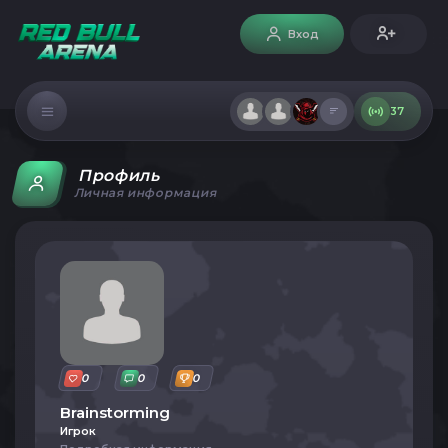
Вход
37
Профиль
Личная информация
0
0
0
Brainstorming
Игрок