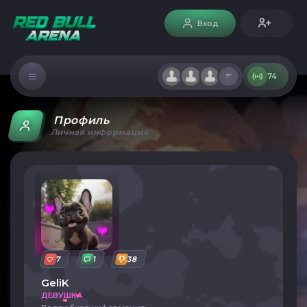
Вход
74
Профиль
Личная информация
7
1
38
GeliK
ДЕВУШКА