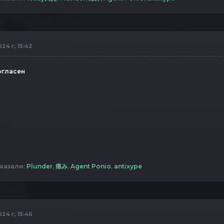
24 г, 15:42
огласен
казали:
Plunder
,
痛み
,
Agent Ponio
,
antixype
24 г, 15:46