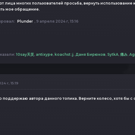
от лица многих пользователей просьба, вернуть использование к
ть мое обращение.
ировал:
Plunder
, 9 апреля 2024 г, 15:16
казали:
10say天災
,
antixype
,
koachst ;j
,
Даня Бирюков
,
SytkA
,
痛み
,
Ag
24 г, 15:19
 поддержаю автора данного топика. Верните колесо, хотя бы с 