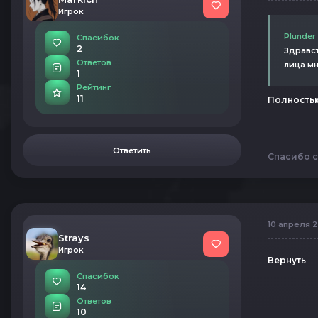
Игрок
Plunder
Спасибок
2
Здравст
Ответов
лица мн
1
Рейтинг
11
Полность
Ответить
Спасибо с
10 апреля 2
Strays
Игрок
Вернуть
Спасибок
14
Ответов
10