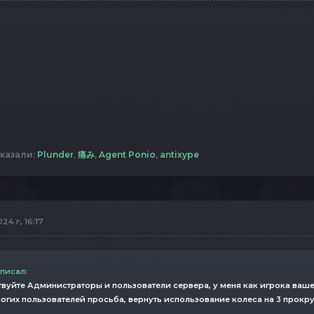
казали:
Plunder
,
痛み
,
Agent Ponio
,
antixype
24 г, 16:17
 писал:
вуйте Администраторы и пользователи сервера, у меня как игрока ваше
огих пользователей просьба, вернуть использование колеса на 3 прокр