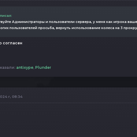
 писал:
вуйте Администраторы и пользователи сервера, у меня как игрока ваше
огих пользователей просьба, вернуть использование колеса на 3 прокр
ю согласен
казали:
antixype
,
Plunder
024 г, 08:34