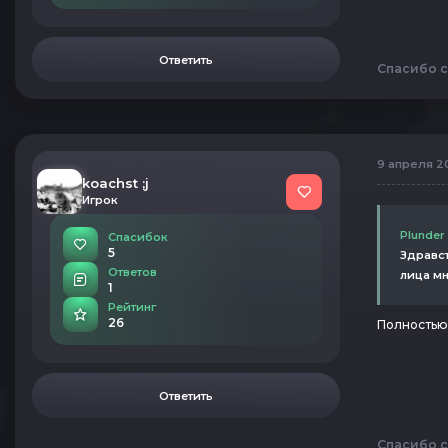
Ответить
Спасибо с
9 апреля 20
koachst ;j
Игрок
Plunder
Спасибок
5
Здравст
Ответов
лица мн
1
Рейтинг
26
Полностью 
Ответить
Спасибо с