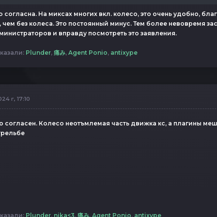
 согласна. На миксах многих вкл. колесо, это очень удобно, бла
, чем без колеса. Это постоянный минус. Тем более невовремя з
инистраторов и вправду посмотреть это заявления.
казали:
Plunder
,
痛み
,
Agent Ponio
,
antixype
24 г, 17:10
 согласен. Колесо неотъмлемая часть движка кс, а плагины меш
трельбе
казали:
Plunder
,
nika<3
,
痛み
,
Agent Ponio
,
antixype