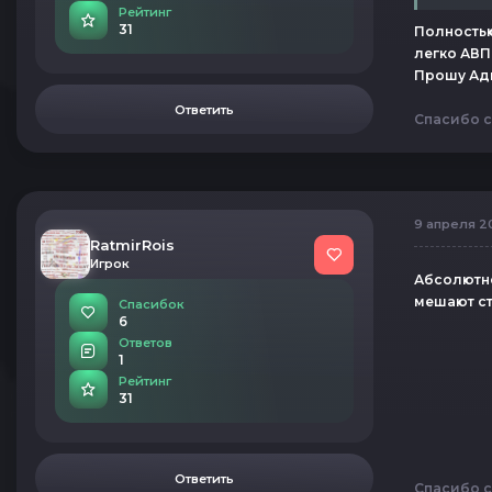
Рейтинг
31
Полностью
легко АВП
Прошу Адм
Ответить
Спасибо с
9 апреля 20
RatmirRois
Игрок
Абсолютно
мешают с
Спасибок
6
Ответов
1
Рейтинг
31
Ответить
Спасибо с