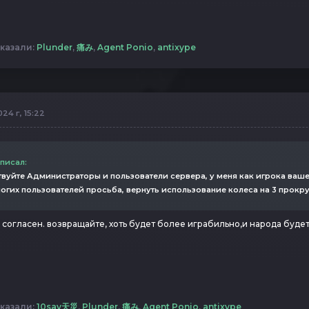
казали:
Plunder
,
痛み
,
Agent Ponio
,
antixype
24 г, 15:22
 писал:
вуйте Администраторы и пользователи сервера, у меня как игрока ваше
огих пользователей просьба, вернуть использование колеса на 3 прокр
согласен. возвращайте, хоть будет более играбильно,и народа буде
казали:
10say天災
,
Plunder
,
痛み
,
Agent Ponio
,
antixype