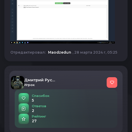
Отредактировал:
Maodzedun
, 28 марта 2024 г, 05:25
Дмитрий Русских
Игрок
Спасибок
5
Ответов
2
Рейтинг
27