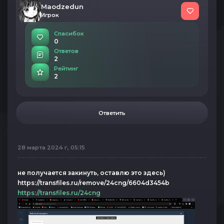
Maodzedun
Игрок
Спасибок
0
Ответов
2
Рейтинг
2
Ответить
28 марта 2024 г, 05:15
не получается закинуть, оставлю это здесь)
https://transfiles.ru/remove/24cng/6604d3454b
https://transfiles.ru/24cng