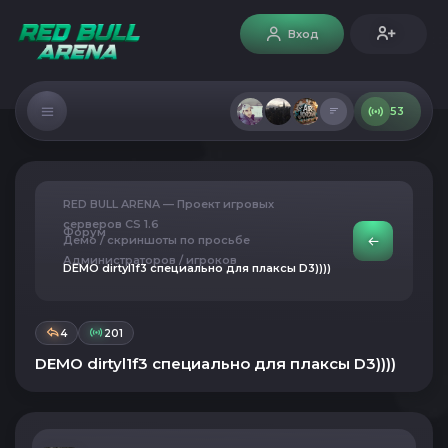
Вход
53
RED BULL ARENA — Проект игровых
серверов CS 1.6
Форум
Демо / скриншоты по просьбе
Администраторов / игроков
DEMO dirtyl1f3 специально для плаксы D3))))
4
201
DEMO dirtyl1f3 специально для плаксы D3))))