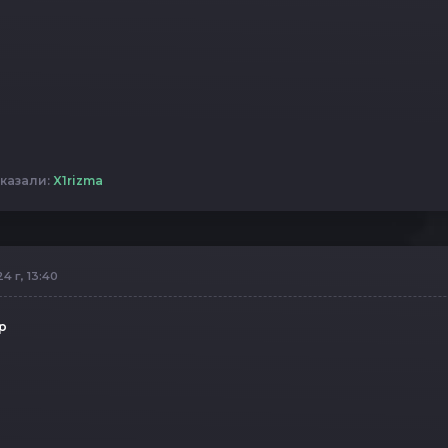
казали:
X1rizma
4 г, 13:40
р