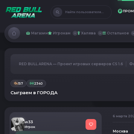
ПРОМ
Найти пользователя...
Магазин
Игрокам
Халява
Остальное
RED BULL ARENA — Проект игровых серверов CS 1.6
Ф
157
2340
Сыграем в ГОРОДА
6 марта 202
w33
Игрок
Москва