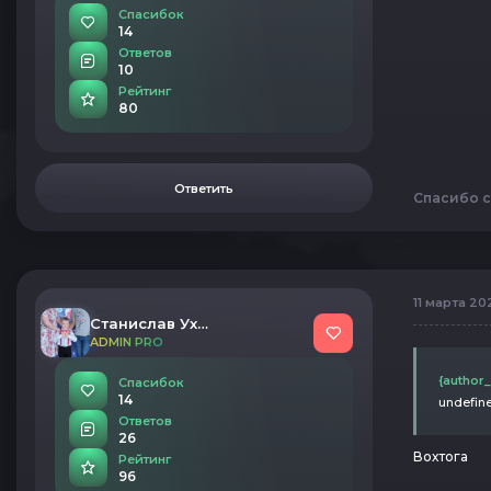
Спасибок
14
Ответов
10
Рейтинг
80
Ответить
Спасибо с
11 марта 202
Станислав Ухалов
ADMIN PRO
{author_
Спасибок
14
undefin
Ответов
26
Вохтога
Рейтинг
96