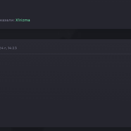
казали:
X1rizma
4 г, 14:23