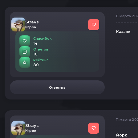
8 марта 2024
Strays
Игрок
Казань
Спасибок
14
Ответов
10
Рейтинг
80
Ответить
11 марта 20
Strays
Игрок
Йорк