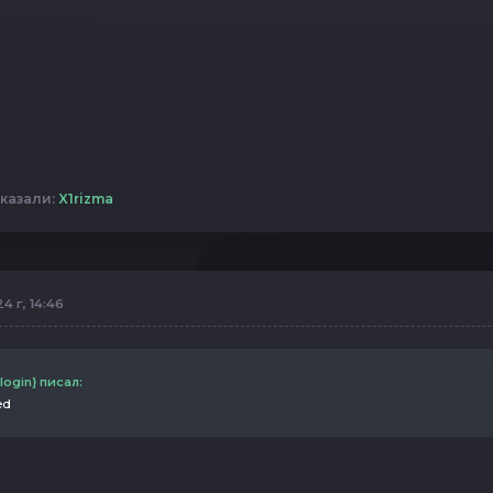
казали:
X1rizma
4 г, 14:46
login} писал:
ed