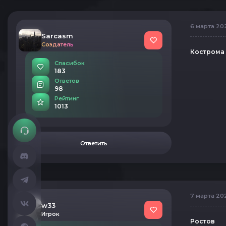
6 марта 202
Sarcasm
Создатель
Кострома
Спасибок
183
Ответов
98
Рейтинг
1013
Ответить
7 марта 202
w33
Игрок
Ростов