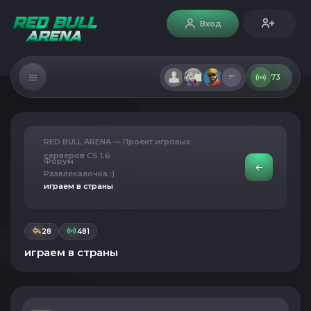
Вход
73
RED BULL ARENA — Проект игровых
серверов CS 1.6
Форум
Развлекалочка :)
играем в страны
28
481
играем в страны