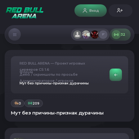
Вход
32
RED BULL ARENA — Проект игровых
серверов CS 1.6
Форум
Демо / скриншоты по просьбе
Администраторов / игроков
Мут без причины-признак дурачины
0
209
Мут без причины-признак дурачины