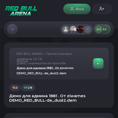
Вход
34
RED BULL ARENA — Проект игровых
серверов CS 1.6
Форум
Демо / скриншоты по просьбе
Демо для админа 1881 . От ziwarnes
Администраторов / игроков
DEMO_RED_BULL-de_dust2.dem
0
218
Демо для админа 1881 . От ziwarnes
DEMO_RED_BULL-de_dust2.dem